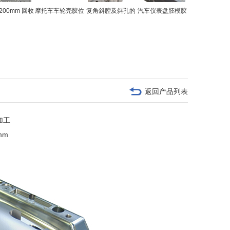
200mm 回收
摩托车车轮壳胶位
复角斜腔及斜孔的
汽车仪表盘胚模胶
型芯精加工
上下模精加工
压铸模胚
位精加工
返回产品列表
加工
mm