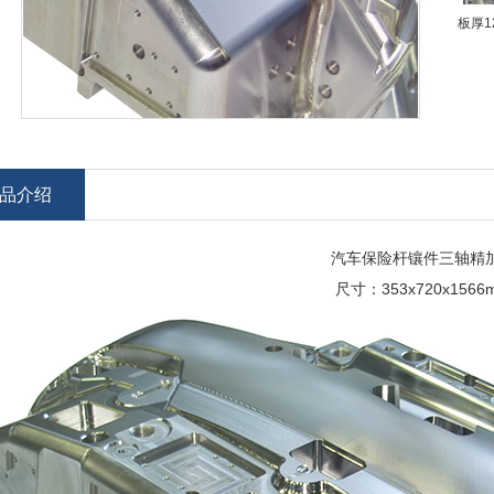
板厚1
箱
品介绍
汽车保险杆镶件三轴精
尺寸：353x720x1566