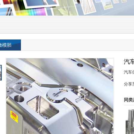
做模胚
汽
汽车保
分享
同类